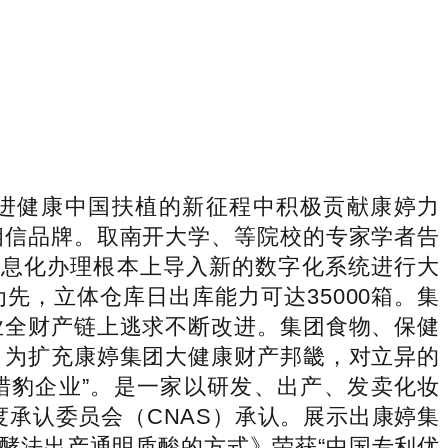
进健康中国扶植的新征程中积极贡献康婷力
相信品牌。取南开大学、等院校的专家学者告
在消息化办理根本上导入新的数字化系统进行大
，立体仓库日出库能力可达35000箱。集
业全财产链上逃求不断改进。集团食物、保健
。为扩充康婷集团大健康财产邦畿，对立异的
猎豹企业”。是一家以研发、出产、发卖化妆
度承认委员会（CNAS）承认。展示出康婷集
发酵法出产通明质酸的方式》荣获“中国专利优