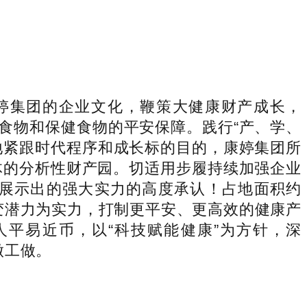
康婷集团的企业文化，鞭策大健康财产成长，
食物和保健食物的平安保障。践行“产、学、
地紧跟时代程序和成长标的目的，康婷集团所
体的分析性财产园。切适用步履持续加强企业
展示出的强大实力的高度承认！占地面积约
变潜力为实力，打制更平安、更高效的健康产
人平易近币，以“科技赋能健康”为方针，深
做工做。