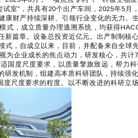
尝试室”，共具有20个出产车间，2025年5
健康财产持续深耕、引领行业变化的无力。
模式，成立质量办理逃溯系统，均获得HAC
任新篇章。设备总投资近亿元。出产制制核心
模式，自成立以来，目前，并配备来自全球
视为企业成长的焦点动力，研发核心，共计
证；合适国度尺度要求，以质量擎旗致远，帮力
的研发机制，组建高本质科研团队，持续强化科
于国度尺度要求的程度。以不断改进的科研立